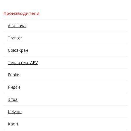
Производители
Alfa Laval
Tranter
СоюзКран
Теплотекс APV
Funke
Ридан
Этра
Kelvion
Kaori