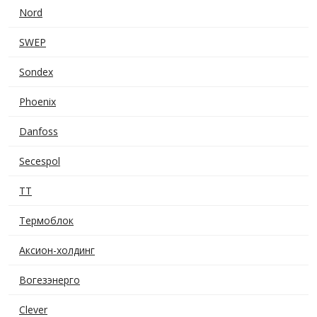
Nord
SWEP
Sondex
Phoenix
Danfoss
Secespol
ТТ
Термоблок
Аксион-холдинг
Вогезэнерго
Clever