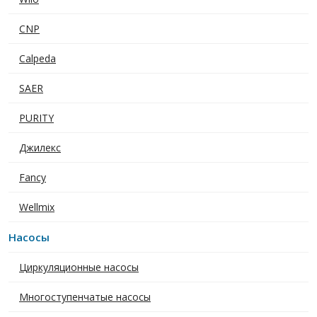
CNP
Calpeda
SAER
PURITY
Джилекс
Fancy
Wellmix
Насосы
Циркуляционные насосы
Многоступенчатые насосы