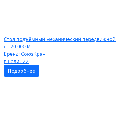
Стол подъёмный механический передвижной
от
70 000
₽
Бренд:
СоюзКран
в наличии
Подробнее