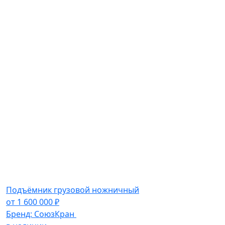
Подъёмник грузовой ножничный
от
1 600 000
₽
Бренд:
СоюзКран