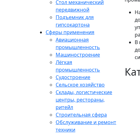
Стол механический
передвижной
Н
Подъемник для
д
гипсокартона
у
Сферы применения
ра
Авиационная
В
промышленность
д
Машиностроение
си
Лёгкая
Ка
промышленность
Судостроение
Сельское хозяйство
Склады, логистические
центры, рестораны,
ритейл
Строительная сфера
Обслуживание и ремонт
техники