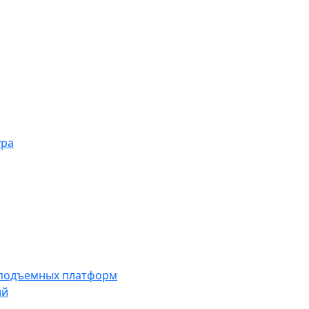
ура
 подъемных платформ
ий