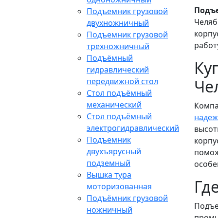
Подъ
Подъемник грузовой
Челяб
двухножничный
корпу
Подъемник грузовой
работ
трехножничный
Подъёмный
Ку
гидравлический
передвижной стол
Че
Стол подъёмный
механический
Компа
Стол подъёмный
надеж
электрогидравлический
высот
Подъемник
корпу
двухъярусный
помож
подземный
особе
Вышка тура
Гд
моторизованная
Подъёмник грузовой
Подъе
ножничный
промы