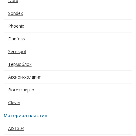
Nord
Sondex
Phoenix
Danfoss
Secespol
Термоблок
Аксион-холдинг
Вогезэнерго
Clever
Материал пластин
AISI 304